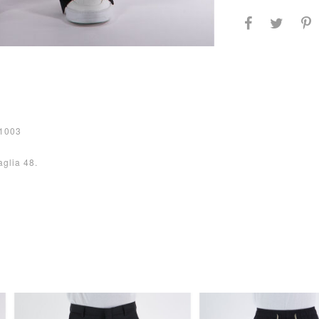
11003
aglia 48.