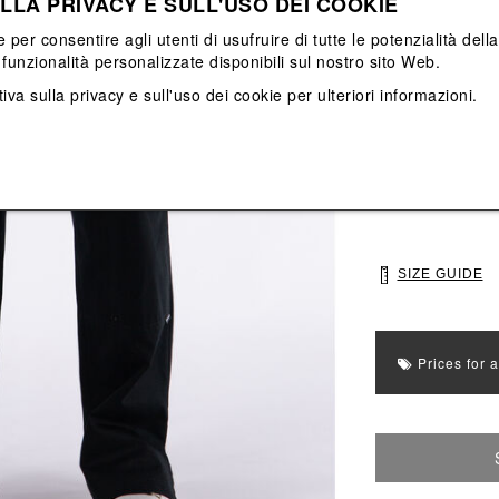
LLA PRIVACY E SULL'USO DEI COOKIE
View All
View All
e per consentire agli utenti di usufruire di tutte le potenzialità dell
funzionalità personalizzate disponibili sul nostro sito Web.
Main color: Nero
iva sulla privacy e sull'uso dei cookie
per ulteriori informazioni.
Colors: Nero
Select Size
46
48
SIZE GUIDE
Prices for 