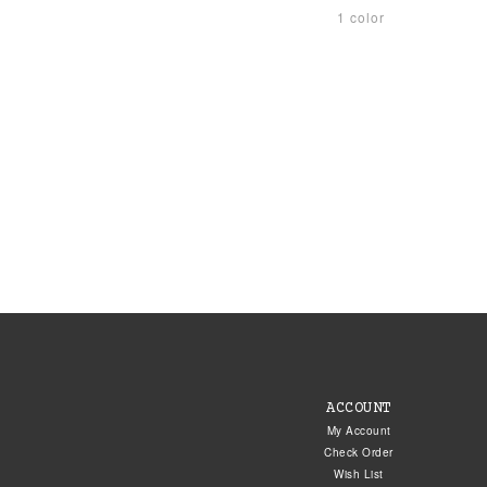
1 color
ACCOUNT
My Account
Check Order
Wish List