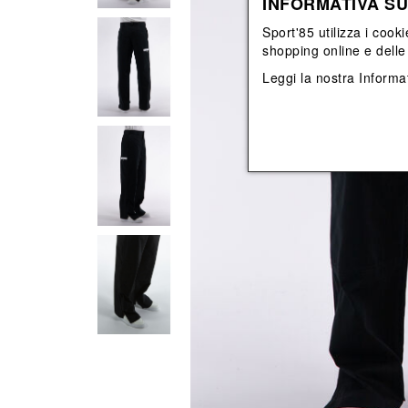
INFORMATIVA SU
View All
View All
orecchini
bracciali
Sport'85 utilizza i cooki
collane
shopping online e delle 
orecchini
Leggi la nostra
Informat