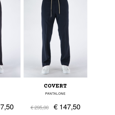
T
COVERT
PANTALONE
47,50
€ 147,50
€ 295,00