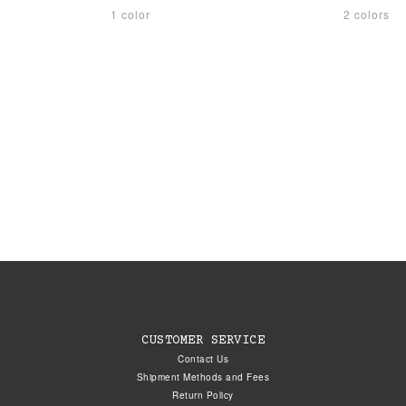
1 color
2 colors
CUSTOMER SERVICE
Contact Us
Shipment Methods and Fees
Return Policy