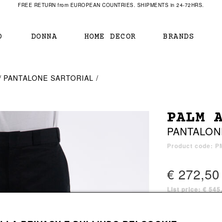
FREE RETURN from EUROPEAN COUNTRIES. SHIPMENTS in 24-72HRS.
O
DONNA
HOME DECOR
BRANDS
IAMENTO
IAMENTO
SCARPE
SCARPE
PANTALONE SARTORIAL
r
sneaker
sneaker
New Balance
ihara Yasuhiro
mocassini
scarpe con tacco
Off White
PALM 
obs
stivali
stivali
Our Legacy
PANTALON
sandali
scarpe basse
Represent Clothing
Grenoble
mocassini
Sacai
Product code: 
sandali
€ 272,50
List price: € 54
a bagno
a bagno
1 color