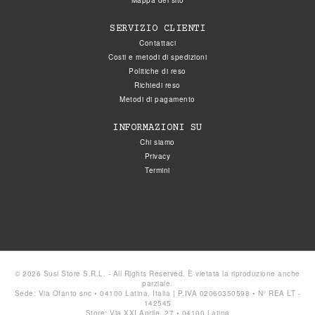
Mappa del sito
SERVIZIO CLIENTI
Contattaci
Costi e metodi di spedizioni
Politiche di reso
Richiedi reso
Metodi di pagamento
INFORMAZIONI SU
Chi siamo
Privacy
Termini
© 2026 Susi Store S.R.L. - All Rights Reserved. È vietata la riproduzione anche
parziale.
Sede: Via Ofanto snc • 04100 Latina, Italia | P.IVA 02060350598 • N° REA LT -
142545
Store: Via XXI Aprile, 27 • 04100 Latina