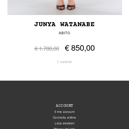
JUNYA WATANABE
ABITO
€ 850,00
€ 1.780,00
1 colore
ACCOUNT
Il mio account
Controlla ordine
Lista desideri