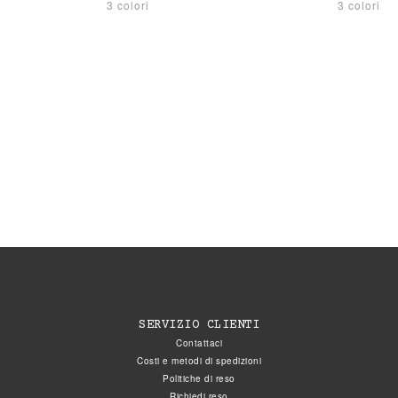
3 colori
3 colori
SERVIZIO CLIENTI
Contattaci
Costi e metodi di spedizioni
Politiche di reso
Richiedi reso