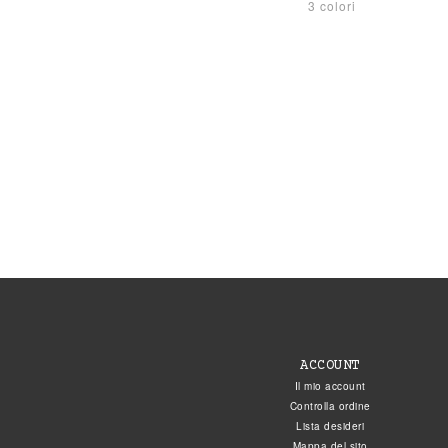
3 colori
ACCOUNT
Il mio account
Controlla ordine
Lista desideri
Mappa del sito