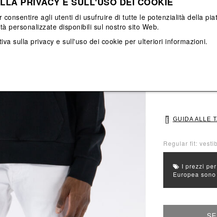
LLA PRIVACY E SULL'USO DEI COOKIE
Vedi tutti
Vedi tutti
r consentire agli utenti di usufruire di tutte le potenzialità della p
ità personalizzate disponibili sul nostro sito Web.
Colore principal
iva sulla privacy e sull'uso dei cookie
per ulteriori informazioni.
Colori: Nero
Seleziona Taglia
S
M
GUIDA ALLE 
Regular fit: vestib
I prezzi per
Europea sono g
SE