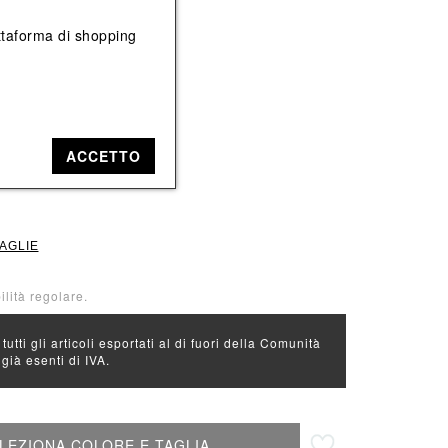
Vedi tutti
Vedi tutti
iattaforma di shopping
e: Nero
ACCETTO
L
XL
TAGLIE
ilità regolare.
 tutti gli articoli esportati al di fuori della Comunità
ià esenti di IVA.
Aggiungi alla lista desideri
LEZIONA COLORE E TAGLIA