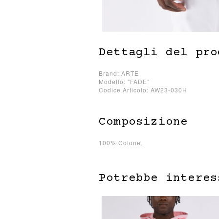
Dettagli del pro
Brand: ARTE
Modello: "FADE"
Codice Articolo: AW23-030H
Composizione
100% Cotone.
Potrebbe interes