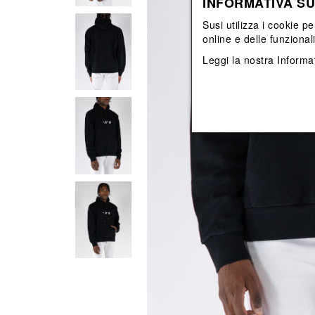
INFORMATIVA SU
Vedi tutti
Vedi tutti
orecchini
bracciali
Susi utilizza i cookie pe
collane
online e delle funzional
orecchini
Leggi la nostra
Informat