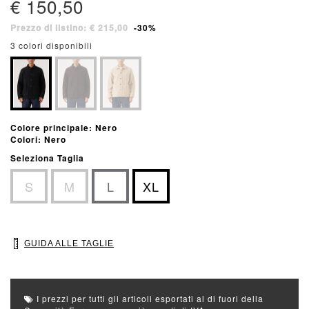
€ 150,50
Prezzo di listino: € 215,00
-30%
3 colori disponibili
Colore principale: Nero
Colori: Nero
Seleziona Taglia
S
M
L
XL
GUIDA ALLE TAGLIE
I prezzi per tutti gli articoli esportati al di fuori della