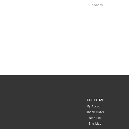
2 colors
ACCOUNT
My Account
Check Order
Wish List
Site Map