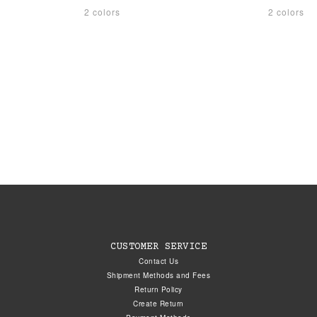
2 colors
2 colors
CUSTOMER SERVICE
Contact Us
Shipment Methods and Fees
Return Policy
Create Return