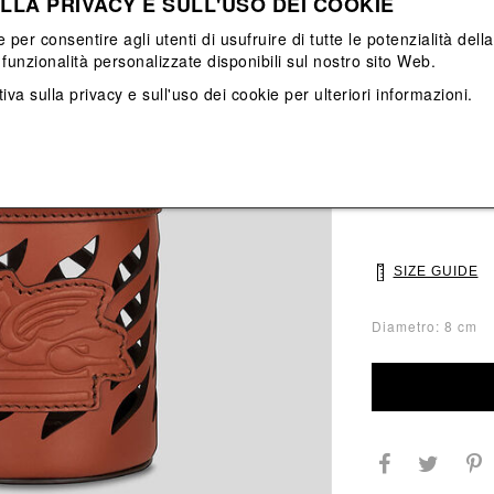
LLA PRIVACY E SULL'USO DEI COOKIE
View All
View All
e per consentire agli utenti di usufruire di tutte le potenzialità dell
funzionalità personalizzate disponibili sul nostro sito Web.
Main color: Mar
iva sulla privacy e sull'uso dei cookie
per ulteriori informazioni.
Colors: Marrone
Select Size
UNI
SIZE GUIDE
Diametro: 8 cm