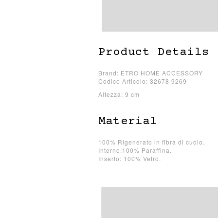
Product Details
Brand: ETRO HOME ACCESSORY
Codice Articolo: 32678 9269
Altezza: 9 cm
Material
100% Rigenerato in fibra di cuoio.
Interno:100% Paraffina.
Inserto: 100% Vetro.