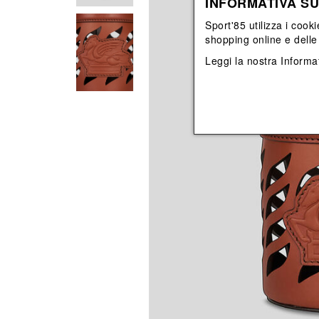
INFORMATIVA SU
View All
View All
orecchini
bracciali
Sport'85 utilizza i cooki
collane
shopping online e delle 
orecchini
Leggi la nostra
Informat