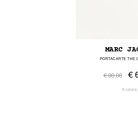
MARC JA
PORTACARTE THE 
€ 
€ 90,00
6 colors