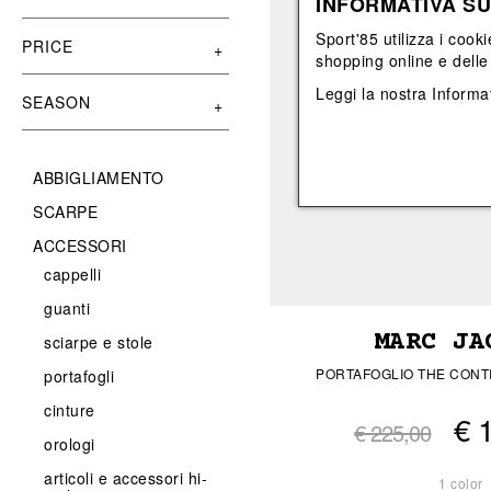
INFORMATIVA SU
View All
View All
orecchini
bracciali
Sport'85 utilizza i cooki
collane
PRICE
shopping online e delle 
orecchini
Leggi la nostra
Informat
SEASON
ABBIGLIAMENTO
SCARPE
ACCESSORI
cappelli
guanti
MARC JA
sciarpe e stole
PORTAFOGLIO THE CONT
portafogli
cinture
€ 
€ 225,00
orologi
articoli e accessori hi-
1 color