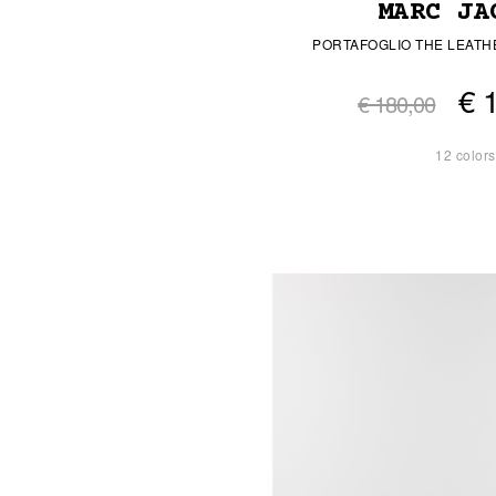
MARC JA
PORTAFOGLIO THE LEATH
€ 
€ 180,00
12 colors