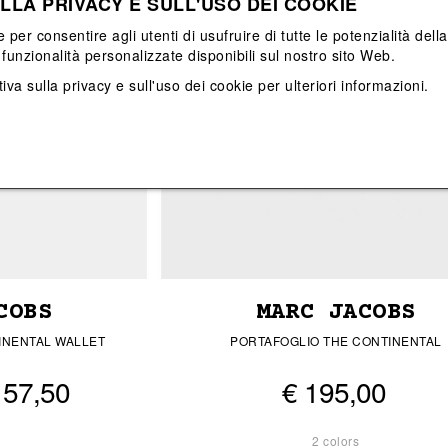
LLA PRIVACY E SULL'USO DEI COOKIE
View All
View All
e per consentire agli utenti di usufruire di tutte le potenzialità dell
funzionalità personalizzate disponibili sul nostro sito Web.
iva sulla privacy e sull'uso dei cookie
per ulteriori informazioni.
COBS
MARC JACOBS
INENTAL WALLET
PORTAFOGLIO THE CONTINENTAL
157,50
€ 195,00
2 colors