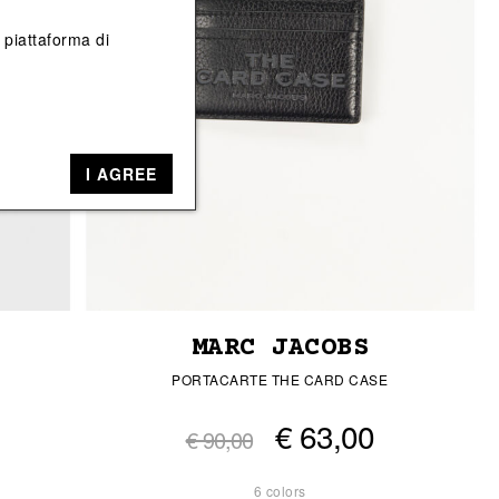
View All
View All
a piattaforma di
I AGREE
MARC JACOBS
PORTACARTE THE CARD CASE
€ 63,00
€ 90,00
6 colors