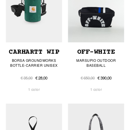
CARHARTT WIP
OFF-WHITE
BORSA GROUNDWORKS
MARSUPIO OUTDOOR
BOTTLE-CARRIER UNISEX
BASEBALL
€ 35,00
€ 28,00
€ 650,00
€ 390,00
1 color
1 color