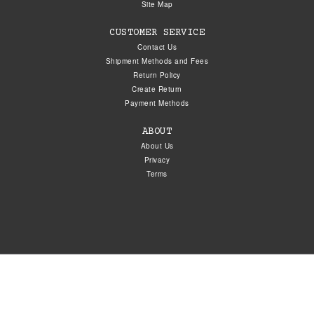
Site Map
CUSTOMER SERVICE
Contact Us
Shipment Methods and Fees
Return Policy
Create Return
Payment Methods
ABOUT
About Us
Privacy
Terms
© 2026 Susi Store S.R.L. - All Rights Reserved. È vietata la riproduzione anche
parziale.
Sede: Via Ofanto snc • 04100 Latina, Italia | P.IVA 02060350598 • N° REA LT -
142545