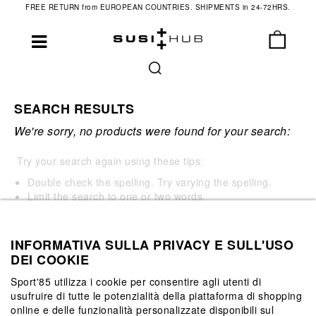
FREE RETURN from EUROPEAN COUNTRIES. SHIPMENTS in 24-72HRS.
SEARCH RESULTS
We're sorry, no products were found for your search:
Try your search again using these tips:
Double check the spelling. Try varying the spelling.
Limit the search to one or two words.
Be less specific in the choice of your search terms.
Sometimes a more general term will lead you to similar
products.
INFORMATIVA SULLA PRIVACY E SULL'USO
DEI COOKIE
Sport'85 utilizza i cookie per consentire agli utenti di
Try a new search:
usufruire di tutte le potenzialità della piattaforma di shopping
online e delle funzionalità personalizzate disponibili sul