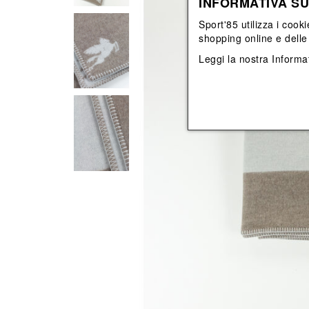
INFORMATIVA SU
View All
View All
orecchini
bracciali
Sport'85 utilizza i cooki
collane
shopping online e delle 
orecchini
Leggi la nostra
Informat