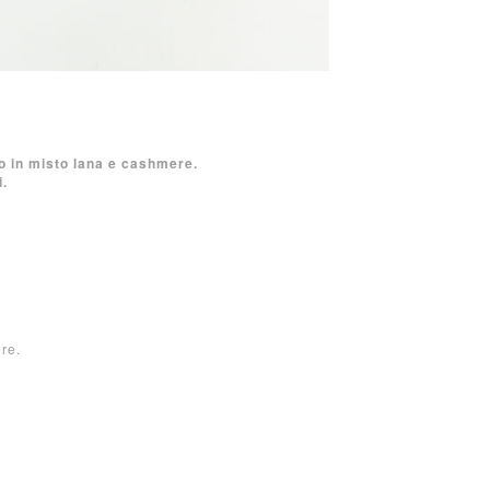
o in misto lana e cashmere.
i.
re.