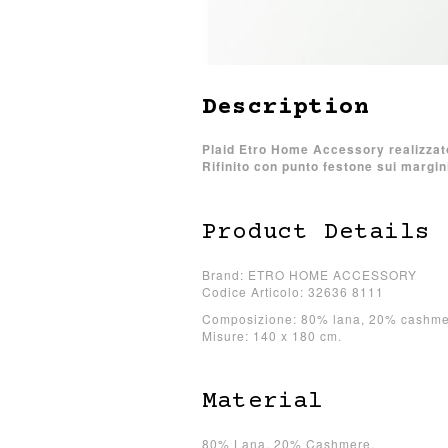
Description
Plaid Etro Home Accessory realizzat
Rifinito con punto festone sui margin
Product Details
Brand: ETRO HOME ACCESSORY
Codice Articolo: 32636 8111
Composizione: 80% lana, 20% cashme
Misure: 140 x 180 cm.
Material
80% Lana, 20% Cashmere.