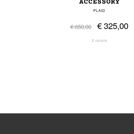
ACCESSORY
PLAID
€ 325,00
€ 650,00
2 colors