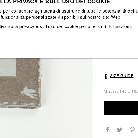
LLA PRIVACY E SULL'USO DEI COOKIE
View All
View All
e per consentire agli utenti di usufruire di tutte le potenzialità dell
funzionalità personalizzate disponibili sul nostro sito Web.
Main color: Grigi
iva sulla privacy e sull'uso dei cookie
per ulteriori informazioni.
Colors: Grigio, 
Select Size
UNI
SIZE GUIDE
Misure: 140 x 18