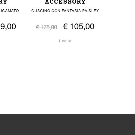
RY
ACCESSORY
RICAMATO
CUSCINO CON FANTASIA PAISLEY
89,00
€ 105,00
€ 175,00
1 color