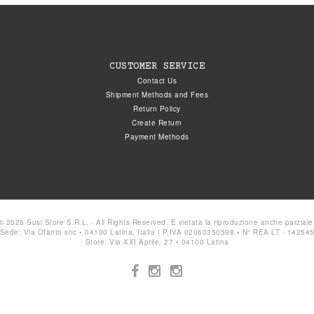
CUSTOMER SERVICE
Contact Us
Shipment Methods and Fees
Return Policy
Create Return
Payment Methods
© 2026 Susi Store S.R.L. - All Rights Reserved. È vietata la riproduzione anche parziale
Sede: Via Ofanto snc • 04100 Latina, Italia | P.IVA 02060350598 • N° REA LT - 14254
Store: Via XXI Aprile, 27 • 04100 Latina