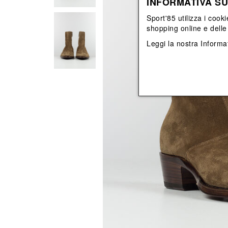
INFORMATIVA SU
View All
View All
orecchini
bracciali
Sport'85 utilizza i cooki
collane
shopping online e delle 
orecchini
Leggi la nostra
Informat