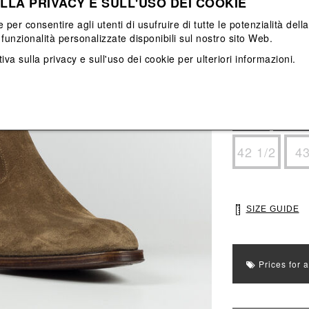
LLA PRIVACY E SULL'USO DEI COOKIE
View All
View All
e per consentire agli utenti di usufruire di tutte le potenzialità dell
funzionalità personalizzate disponibili sul nostro sito Web.
Main color: Mar
iva sulla privacy e sull'uso dei cookie
per ulteriori informazioni.
Colors: Marrone
Select Size
39
40
42 1/2
4
SIZE GUIDE
Prices for 