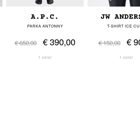
A.P.C.
JW ANDER
PARKA ANTONNY
T-SHIRT ICE C
€ 390,00
€ 9
€ 650,00
€ 150,00
1 color
1 color