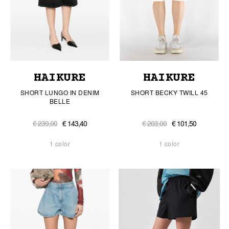
HAIKURE
HAIKURE
SHORT LUNGO IN DENIM
SHORT BECKY TWILL 45
BELLE
€ 239,00
€ 143,40
€ 203,00
€ 101,50
1 color
1 color