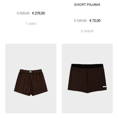
SHORT PAJAMA
€ 395,00
€ 276,50
€ 120,00
€ 72,00
1 color
2 colors