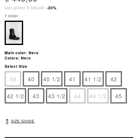
List price: € 550,00
-20%
1 color
Main color: Nero
Colors: Nero
Select Size
39
40
40 1/2
41
41 1/2
42
42 1/2
43
43 1/2
44
44 1/2
45
SIZE GUIDE