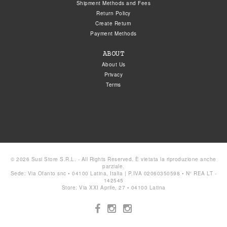
Shipment Methods and Fees
Return Policy
Create Return
Payment Methods
ABOUT
About Us
Privacy
Terms
© 2026 Susi Store S.R.L. - All Rights Reserved. È vietata la riproduzione anche
parziale.
Sede: Via Ofanto snc • 04100 Latina, Italia | P.IVA 02060350598 • N° REA LT -
142545
Store: Via XXI Aprile, 27 • 04100 Latina