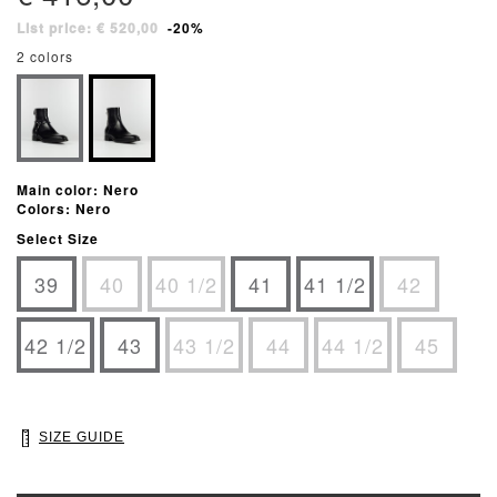
List price: € 520,00
-20%
2 colors
Main color: Nero
Colors: Nero
Select Size
39
40
40 1/2
41
41 1/2
42
42 1/2
43
43 1/2
44
44 1/2
45
SIZE GUIDE