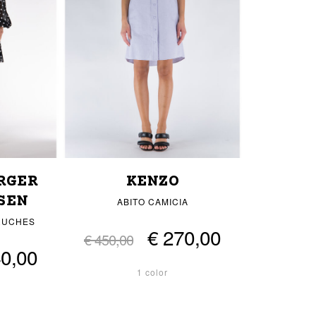
RGER
KENZO
SEN
ABITO CAMICIA
RUCHES
€ 270,00
€ 450,00
40,00
1 color