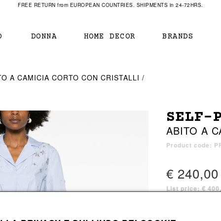
FREE RETURN from EUROPEAN COUNTRIES. SHIPMENTS in 24-72HRS.
O
DONNA
HOME DECOR
BRANDS
IAMENTO
IAMENTO
SCARPE
SCARPE
TO A CAMICIA CORTO CON CRISTALLI
r
sneaker
sneaker
New Balance
ihara Yasuhiro
mocassini
scarpe con tacco
Off White
SELF-
obs
stivali
stivali
Our Legacy
ABITO A C
sandali
scarpe basse
Represent Clothing
Grenoble
mocassini
Sacai
Product code: P
sandali
€ 240,00
List price: € 40
a bagno
a bagno
1 color