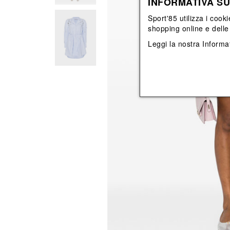
INFORMATIVA SU
View All
View All
orecchini
bracciali
Sport'85 utilizza i cooki
collane
shopping online e delle 
orecchini
Leggi la nostra
Informat