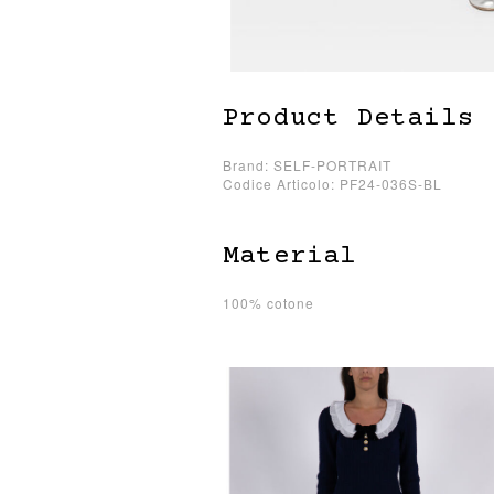
Product Details
Brand: SELF-PORTRAIT
Codice Articolo: PF24-036S-BL
Material
100% cotone