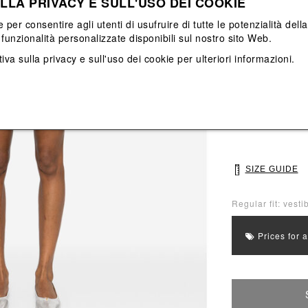
LLA PRIVACY E SULL'USO DEI COOKIE
View All
View All
e per consentire agli utenti di usufruire di tutte le potenzialità dell
funzionalità personalizzate disponibili sul nostro sito Web.
Main color: Azzu
iva sulla privacy e sull'uso dei cookie
per ulteriori informazioni.
Colors: Azzurro
Select Size
8
10
SIZE GUIDE
Regular fit: vesti
Prices for 