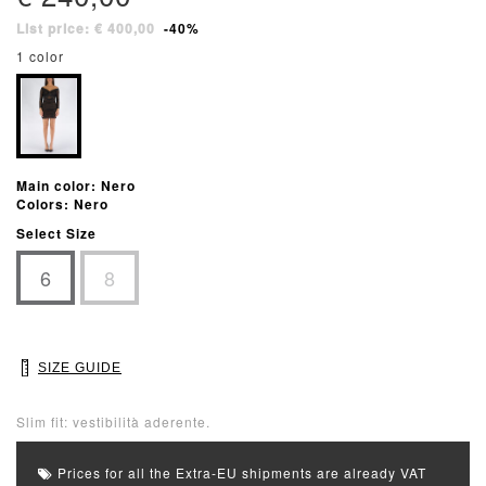
List price: € 400,00
-40%
1 color
Main color: Nero
Colors: Nero
Select Size
6
8
SIZE GUIDE
Slim fit: vestibilità aderente.
Prices for all the Extra-EU shipments are already VAT