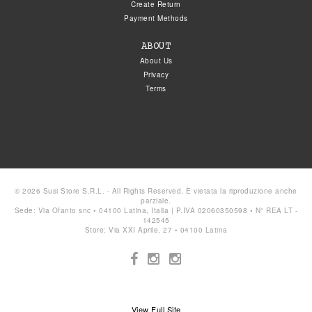
Create Return
Payment Methods
ABOUT
About Us
Privacy
Terms
© 2026 Susi Store S.R.L. - All Rights Reserved. È vietata la riproduzione anche
parziale.
Sede: Via Ofanto snc • 04100 Latina, Italia | P.IVA 02060350598 • N° REA LT -
142545
Store: Via XXI Aprile, 27 • 04100 Latina
View Full Site