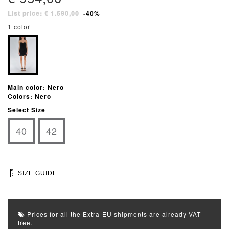
List price: € 1.590,00
-40%
1 color
Main color: Nero
Colors: Nero
Select Size
40
42
SIZE GUIDE
Prices for all the Extra-EU shipments are already VAT
free.