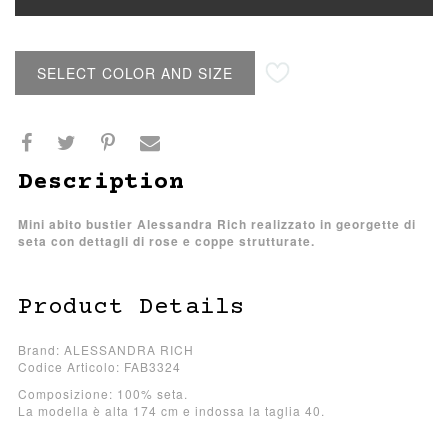
SELECT COLOR AND SIZE
Description
Mini abito bustier Alessandra Rich realizzato in georgette di
seta con dettagli di rose e coppe strutturate.
Product Details
Brand: ALESSANDRA RICH
Codice Articolo: FAB3324
Composizione: 100% seta.
La modella è alta 174 cm e indossa la taglia 40.