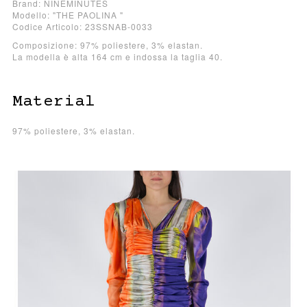
Brand: NINEMINUTES
Modello: "THE PAOLINA "
Codice Articolo: 23SSNAB-0033
Composizione: 97% poliestere, 3% elastan.
La modella è alta 164 cm e indossa la taglia 40.
Material
97% poliestere, 3% elastan.