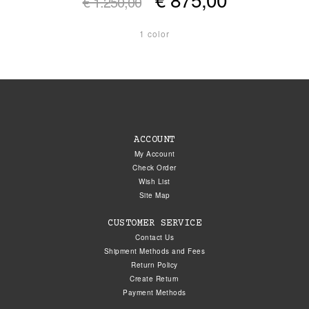
€ 1.250,00
1 color
ACCOUNT
My Account
Check Order
Wish List
Site Map
CUSTOMER SERVICE
Contact Us
Shipment Methods and Fees
Return Policy
Create Return
Payment Methods