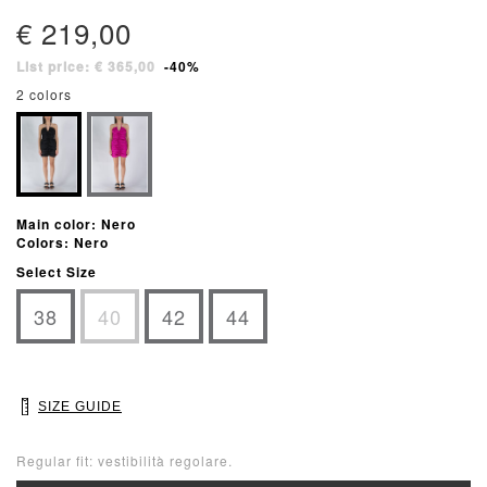
€ 219,00
List price: € 365,00
-40%
2 colors
Main color: Nero
Colors: Nero
Select Size
38
40
42
44
SIZE GUIDE
Regular fit: vestibilità regolare.