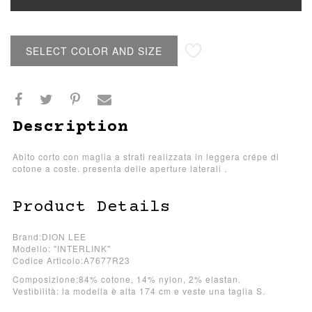
SELECT COLOR AND SIZE
Description
Abito corto con maglia a strati realizzata in leggera crépe di
cotone a coste. presenta delle aperture laterali .
Product Details
Brand:DION LEE
Modello: "INTERLINK"
Codice Articolo:A7677R23
Composizione:84% cotone, 14% nylon, 2% elastan.
Vestibilità: la modella è alta 174 cm e veste una taglia S.