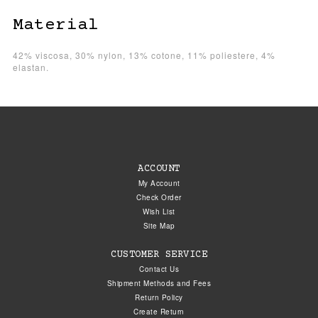
Material
42% viscosa, 30% nylon, 13% cotone, 11% poliestere, 4%
elastan.
ACCOUNT
My Account
Check Order
Wish List
Site Map
CUSTOMER SERVICE
Contact Us
Shipment Methods and Fees
Return Policy
Create Return