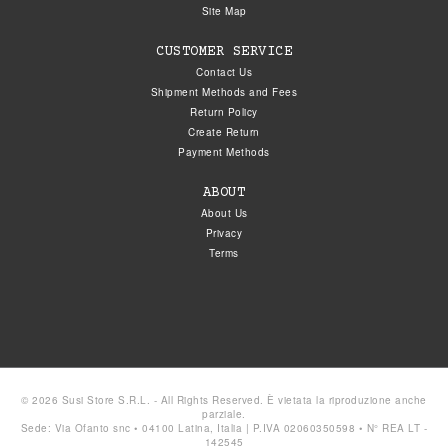
Site Map
CUSTOMER SERVICE
Contact Us
Shipment Methods and Fees
Return Policy
Create Return
Payment Methods
ABOUT
About Us
Privacy
Terms
© 2026 Susi Store S.R.L. - All Rights Reserved. È vietata la riproduzione anche
parziale.
Sede: Via Ofanto snc • 04100 Latina, Italia | P.IVA 02060350598 • N° REA LT -
142545