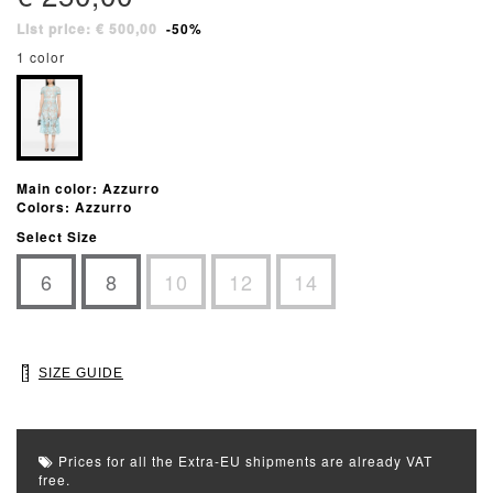
List price: € 500,00
-50%
1 color
Main color: Azzurro
Colors: Azzurro
Select Size
6
8
10
12
14
SIZE GUIDE
Prices for all the Extra-EU shipments are already VAT
free.