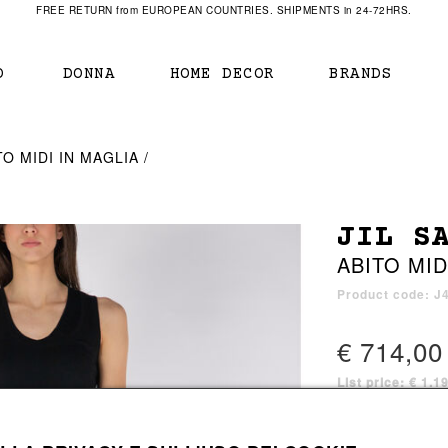
FREE RETURN from EUROPEAN COUNTRIES. SHIPMENTS in 24-72HRS.
O
DONNA
HOME DECOR
BRANDS
IAMENTO
IAMENTO
SCARPE
SCARPE
TO MIDI IN MAGLIA
r
sneaker
sneaker
New Balance
ihara Yasuhiro
mocassini
scarpe con tacco
Off White
JIL S
obs
stivali
stivali
Our Legacy
ABITO MID
sandali
scarpe basse
Represent Clothing
Grenoble
mocassini
Sacai
Product code: 
sandali
€ 714,00
List price: € 1.1
a bagno
a bagno
1 color