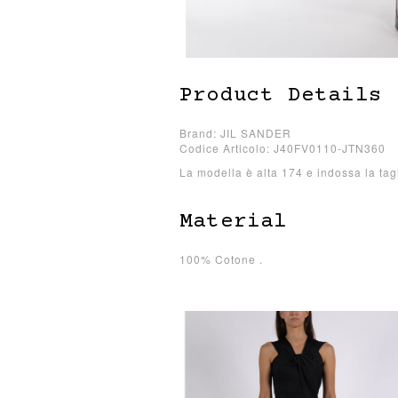
Product Details
Brand: JIL SANDER
Codice Articolo: J40FV0110-JTN360
La modella è alta 174 e indossa la tag
Material
100% Cotone .