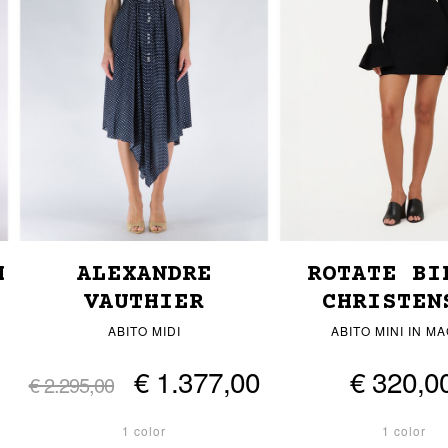
M
ALEXANDRE
ROTATE BI
VAUTHIER
CHRISTEN
ABITO MIDI
ABITO MINI IN MA
€ 1.377,00
€ 320,0
€ 2.295,00
1 color
1 color