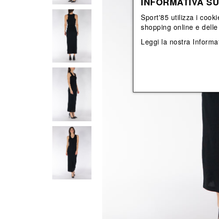
INFORMATIVA SU
View All
View All
orecchini
bracciali
Sport'85 utilizza i cooki
collane
shopping online e delle 
orecchini
Leggi la nostra
Informat