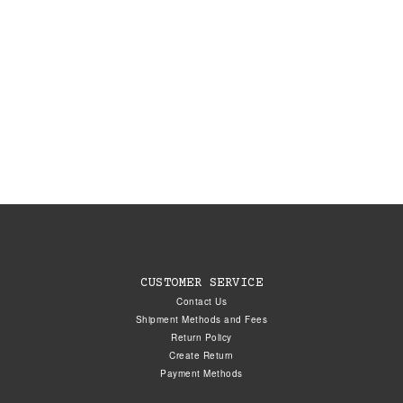
CUSTOMER SERVICE
Contact Us
Shipment Methods and Fees
Return Policy
Create Return
Payment Methods