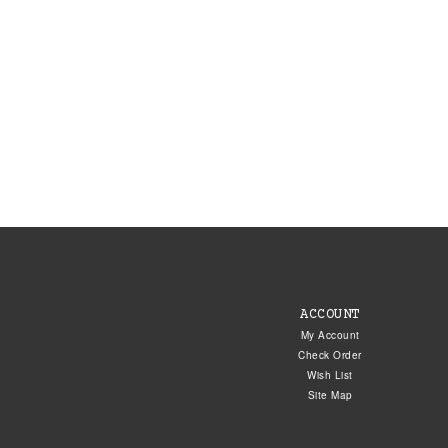
ACCOUNT
My Account
Check Order
Wish List
Site Map