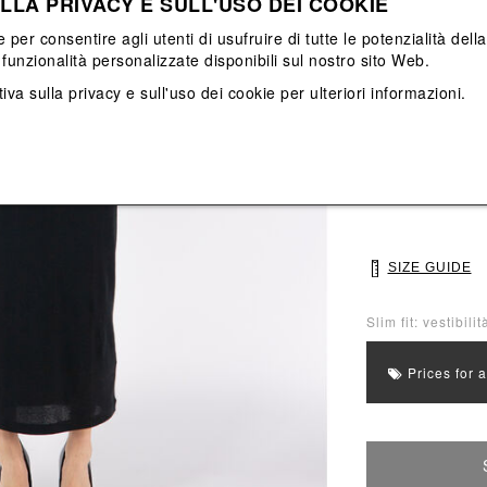
LLA PRIVACY E SULL'USO DEI COOKIE
View All
View All
e per consentire agli utenti di usufruire di tutte le potenzialità dell
funzionalità personalizzate disponibili sul nostro sito Web.
Main color: Nero
iva sulla privacy e sull'uso dei cookie
per ulteriori informazioni.
Colors: Nero
Select Size
34
36
SIZE GUIDE
Slim fit: vestibilit
Prices for 