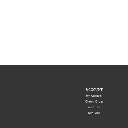
ACCOUNT
My Account
Check Order
Wish List
Site Map