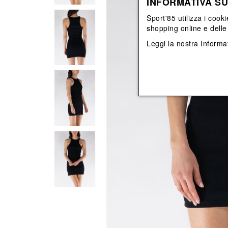
INFORMATIVA SU
View All
View All
orecchini
bracciali
Sport'85 utilizza i cooki
collane
shopping online e delle 
orecchini
Leggi la nostra
Informat