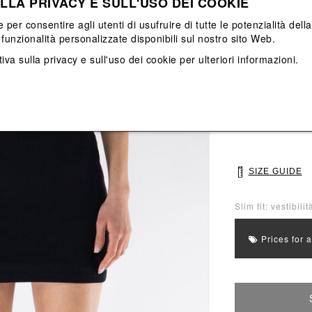
LLA PRIVACY E SULL'USO DEI COOKIE
View All
View All
e per consentire agli utenti di usufruire di tutte le potenzialità dell
funzionalità personalizzate disponibili sul nostro sito Web.
Main color: Nero
iva sulla privacy e sull'uso dei cookie
per ulteriori informazioni.
Colors: Nero
Select Size
S
M
SIZE GUIDE
Slim fit: vestibili
Prices for 