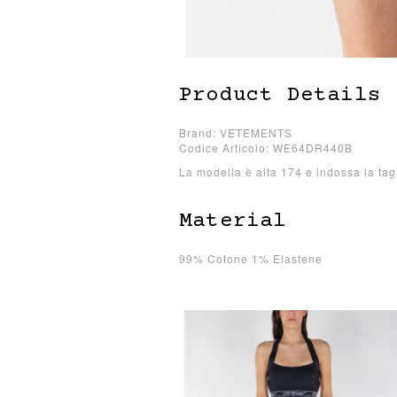
Product Details
Brand: VETEMENTS
Codice Articolo: WE64DR440B
La modella è alta 174 e indossa la tag
Material
99% Cotone 1% Elastene