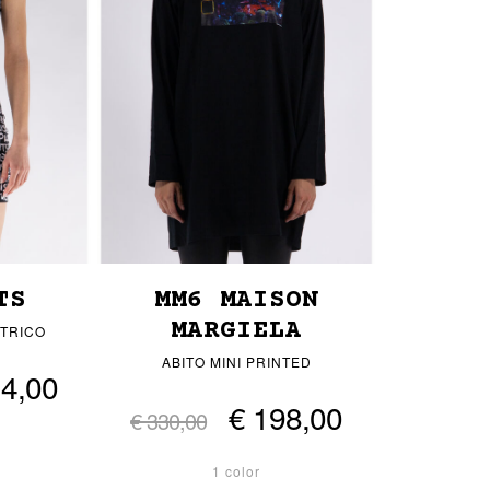
TS
MM6 MAISON
MARGIELA
ETRICO
ABITO MINI PRINTED
14,00
€ 198,00
€ 330,00
1 color