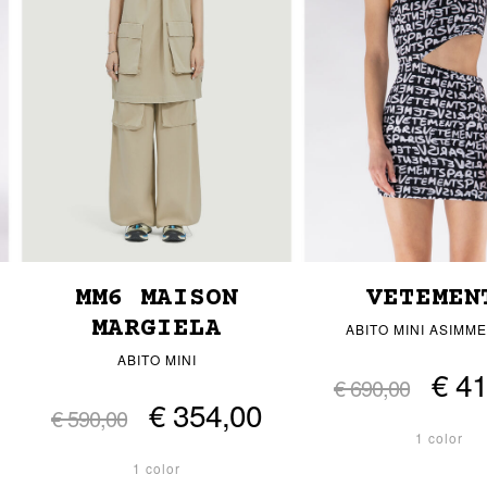
MM6 MAISON
VETEMEN
MARGIELA
ABITO MINI ASIMM
ABITO MINI
€ 4
€ 690,00
€ 354,00
€ 590,00
1 color
1 color