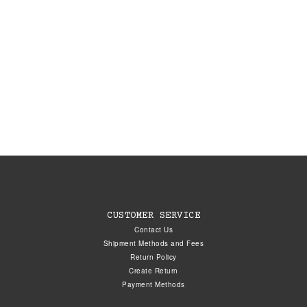
CUSTOMER SERVICE
Contact Us
Shipment Methods and Fees
Return Policy
Create Return
Payment Methods