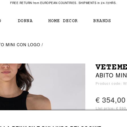
FREE RETURN from EUROPEAN COUNTRIES. SHIPMENTS in 24-72HRS.
O
DONNA
HOME DECOR
BRANDS
IAMENTO
IAMENTO
SCARPE
SCARPE
TO MINI CON LOGO
r
sneaker
sneaker
New Balance
ihara Yasuhiro
mocassini
scarpe con tacco
Off White
VETEM
obs
stivali
stivali
Our Legacy
ABITO MI
sandali
scarpe basse
Represent Clothing
Grenoble
mocassini
Sacai
Product code: 
sandali
€ 354,00
List price: € 59
a bagno
a bagno
1 color