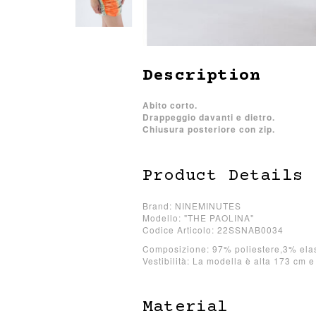
Description
Abito corto.
Drappeggio davanti e dietro.
Chiusura posteriore con zip.
Product Details
Brand: NINEMINUTES
Modello: "THE PAOLINA"
Codice Articolo: 22SSNAB0034
Composizione: 97% poliestere,3% ela
Vestibilità: La modella è alta 173 cm e
Material