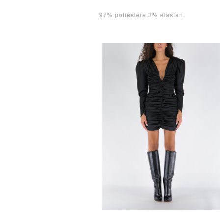
97% poliestere,3% elastan.