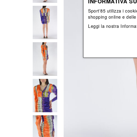
INFORMATIVA SU
View All
View All
orecchini
bracciali
Sport'85 utilizza i cooki
collane
shopping online e delle 
orecchini
Leggi la nostra
Informat