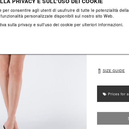
LLA PRIVACY E SULL'USO DEI COOKIE
View All
View All
e per consentire agli utenti di usufruire di tutte le potenzialità dell
funzionalità personalizzate disponibili sul nostro sito Web.
Main color: Multi
iva sulla privacy e sull'uso dei cookie
per ulteriori informazioni.
Colors: Arancione
Select Size
40
42
SIZE GUIDE
Prices for 