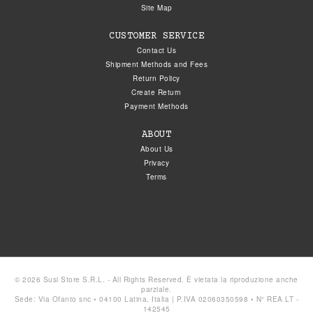
Site Map
CUSTOMER SERVICE
Contact Us
Shipment Methods and Fees
Return Policy
Create Return
Payment Methods
ABOUT
About Us
Privacy
Terms
© 2026 Susi Store S.R.L. - All Rights Reserved. È vietata la riproduzione anche
parziale.
Sede: Via Ofanto snc • 04100 Latina, Italia | P.IVA 02060350598 • N° REA LT -
142545