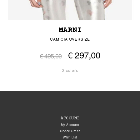
MARNI
CAMICIA OVERSIZE
€ 297,00
€ 495,00
2 colors
ACCOUNT
My Account
Check Order
Wish List