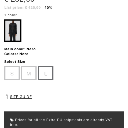
List price: € 420,00
-40%
1 color
Main color: Nero
Colors: Nero
Select Size
S
M
L
SIZE GUIDE
Prices for all the Extra-EU shipments are already VAT
free.