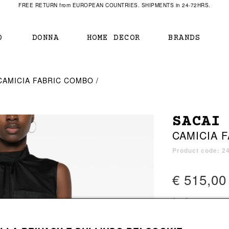
FREE RETURN from EUROPEAN COUNTRIES. SHIPMENTS in 24-72HRS.
O
DONNA
HOME DECOR
BRANDS
IAMENTO
IAMENTO
SCARPE
SCARPE
CAMICIA FABRIC COMBO
r
sneaker
sneaker
New Balance
ihara Yasuhiro
mocassini
scarpe con tacco
Off White
SACAI
obs
stivali
stivali
Our Legacy
CAMICIA 
sandali
scarpe basse
Represent Clothing
Grenoble
mocassini
Sacai
Product code: 2
sandali
€ 515,00
a bagno
a bagno
1 color