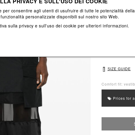
LLA PRIVACY E SULL'USO DEI COOKIE
View All
View All
e per consentire agli utenti di usufruire di tutte le potenzialità dell
funzionalità personalizzate disponibili sul nostro sito Web.
Main color: Nero
Colors: Nero
iva sulla privacy e sull'uso dei cookie
per ulteriori informazioni.
Select Size
3
4
SIZE GUIDE
Comfort fit: vesti
Prices for 