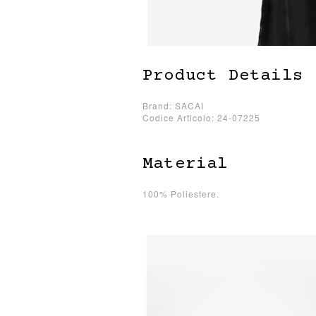
Product Details
Brand: SACAI
Codice Articolo: 24-07225
Material
100% Poliestere.