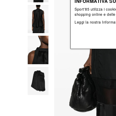
INFORMATIVA SU
View All
View All
orecchini
bracciali
Sport'85 utilizza i cooki
collane
shopping online e delle 
orecchini
Leggi la nostra
Informat