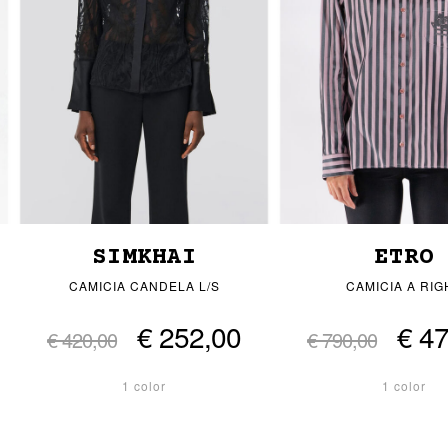
SIMKHAI
ETRO
CAMICIA CANDELA L/S
CAMICIA A RIG
€ 252,00
€ 4
€ 420,00
€ 790,00
1 color
1 color