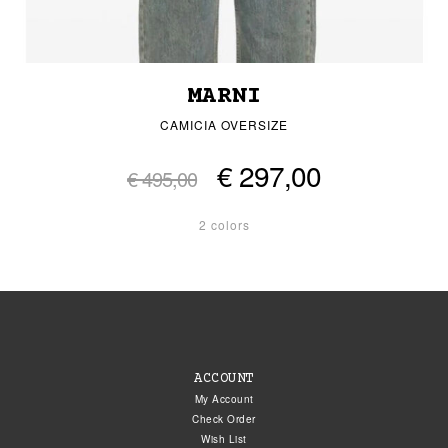
MARNI
CAMICIA OVERSIZE
€ 297,00
€ 495,00
2 colors
ACCOUNT
My Account
Check Order
Wish List