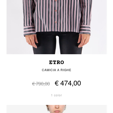
ETRO
CAMICIA A RIGHE
€ 474,00
€ 790,00
1 color