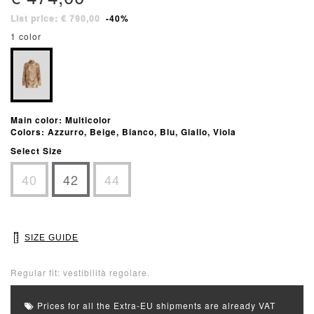
List price: € 790,00
-40%
1 color
Main color: Multicolor
Colors: Azzurro, Beige, Bianco, Blu, Giallo, Viola
Select Size
40
42
44
SIZE GUIDE
Regular fit: vestibilità regolare.
Prices for all the Extra-EU shipments are already VAT