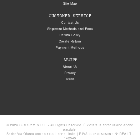
Site Map
CUSTOMER SERVICE
Contact Us
Shipment Methods and Fees
Return Policy
Create Return
Payment Methods
ABOUT
About Us
Privacy
Terms
© 2026 Susi Store S.R.L. - All Rights Reserved. È vietata la riproduzione anche
parziale.
Sede: Via Ofanto snc • 04100 Latina, Italia | P.IVA 02060350598 • N° REA LT -
142545