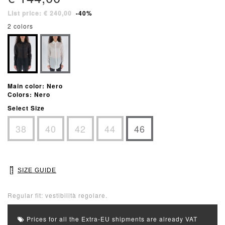
List price: € 240,00
-40%
2 colors
Main color: Nero
Colors: Nero
Select Size
38
40
42
44
46
SIZE GUIDE
Regular fit: vestibilità regolare.
Prices for all the Extra-EU shipments are already VAT