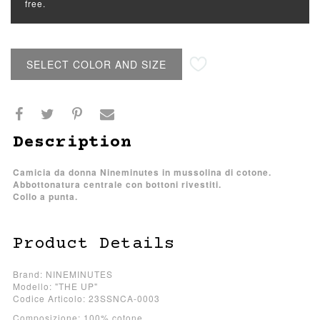
free.
SELECT COLOR AND SIZE
Description
Camicia da donna Nineminutes in mussolina di cotone.
Abbottonatura centrale con bottoni rivestiti.
Collo a punta.
Product Details
Brand: NINEMINUTES
Modello: "THE UP"
Codice Articolo: 23SSNCA-0003
Composizione: 100% cotone.