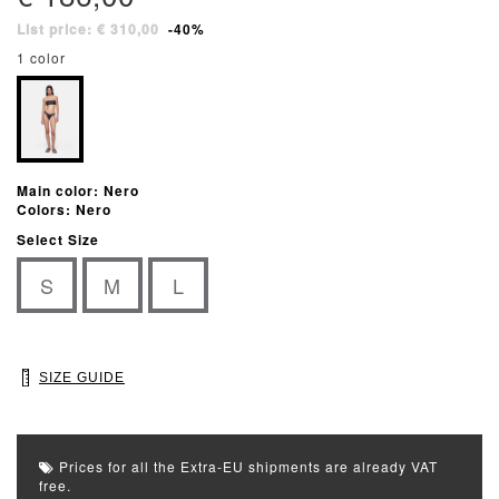
List price: € 310,00
-40%
1 color
Main color: Nero
Colors: Nero
Select Size
S
M
L
SIZE GUIDE
Prices for all the Extra-EU shipments are already VAT
free.