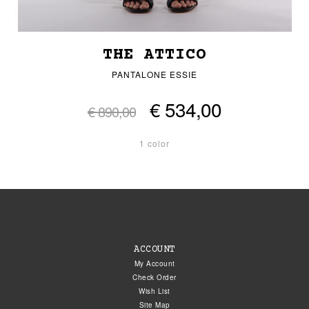
THE ATTICO
PANTALONE ESSIE
€ 534,00
€ 890,00
1 color
ACCOUNT
My Account
Check Order
Wish List
Site Map