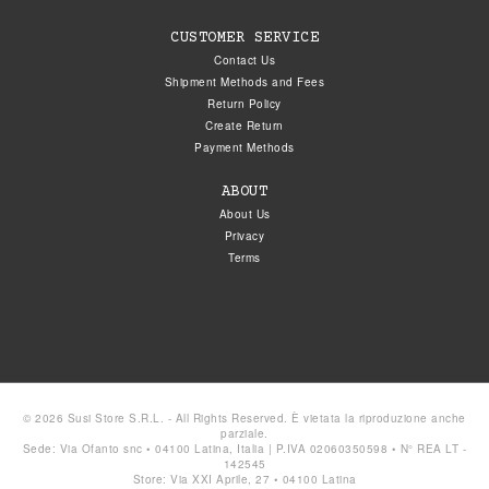
CUSTOMER SERVICE
Contact Us
Shipment Methods and Fees
Return Policy
Create Return
Payment Methods
ABOUT
About Us
Privacy
Terms
© 2026 Susi Store S.R.L. - All Rights Reserved. È vietata la riproduzione anche
parziale.
Sede: Via Ofanto snc • 04100 Latina, Italia | P.IVA 02060350598 • N° REA LT -
142545
Store: Via XXI Aprile, 27 • 04100 Latina