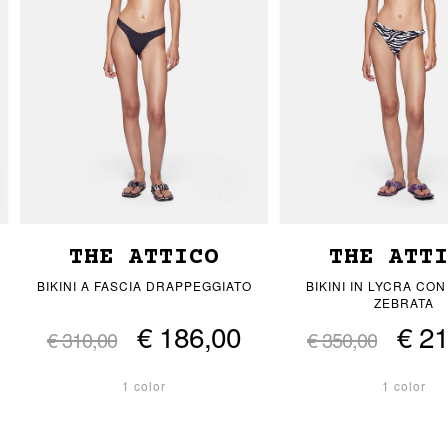
THE ATTICO
THE ATT
BIKINI A FASCIA DRAPPEGGIATO
BIKINI IN LYCRA CO
ZEBRATA
€ 186,00
€ 2
€ 310,00
€ 350,00
1 color
1 color