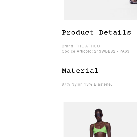
Product Details
Brand: THE ATTICO
Codice Articolo: 243WBB82 - PA63
Material
87% Nylon 13% Elastene.