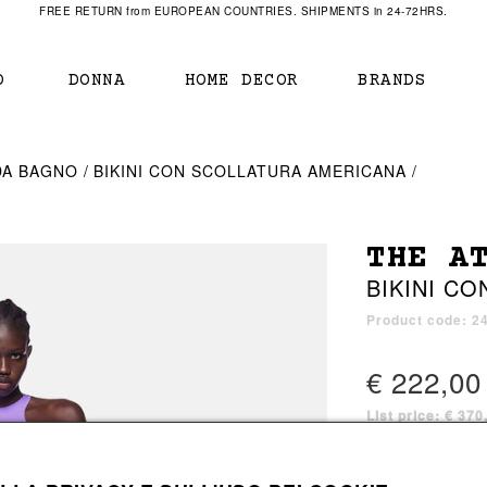
FREE RETURN from EUROPEAN COUNTRIES. SHIPMENTS in 24-72HRS.
O
DONNA
HOME DECOR
BRANDS
IAMENTO
IAMENTO
SCARPE
SCARPE
DA BAGNO
BIKINI CON SCOLLATURA AMERICANA
r
sneaker
sneaker
New Balance
ihara Yasuhiro
mocassini
scarpe con tacco
Off White
THE A
obs
stivali
stivali
Our Legacy
BIKINI C
sandali
scarpe basse
Represent Clothing
Grenoble
mocassini
Sacai
Product code: 
sandali
€ 222,00
List price: € 37
a bagno
a bagno
1 color