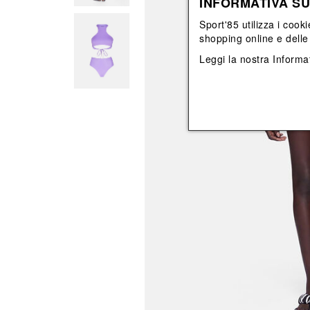
INFORMATIVA SU
View All
View All
orecchini
bracciali
Sport'85 utilizza i cooki
collane
shopping online e delle 
orecchini
Leggi la nostra
Informat