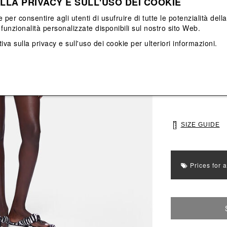
LLA PRIVACY E SULL'USO DEI COOKIE
View All
View All
e per consentire agli utenti di usufruire di tutte le potenzialità dell
funzionalità personalizzate disponibili sul nostro sito Web.
Main color: Viola
iva sulla privacy e sull'uso dei cookie
per ulteriori informazioni.
Colors: Viola
Select Size
S
M
SIZE GUIDE
Prices for 