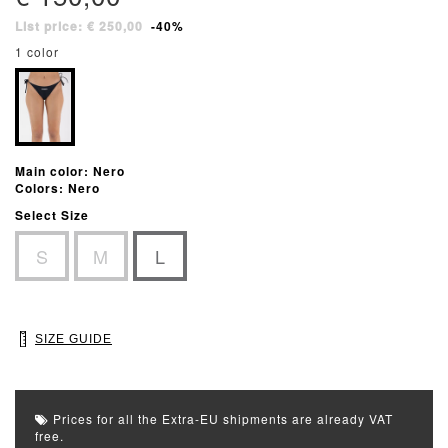
List price: € 250,00
-40%
1 color
Main color: Nero
Colors: Nero
Select Size
S
M
L
SIZE GUIDE
Prices for all the Extra-EU shipments are already VAT
free.