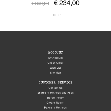
€ 234,00
€ 390,00
1 color
ACCOUNT
My Account
Check Order
Wish List
Site Map
CUSTOMER SERVICE
Contact Us
Shipment Methods and Fees
Return Policy
Create Return
Payment Methods