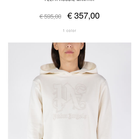
€ 357,00
€ 595,00
1 color