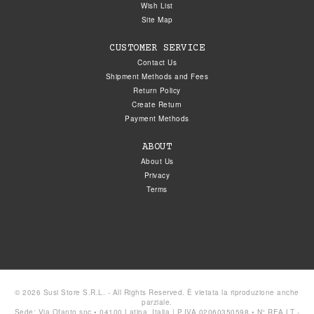
Wish List
Site Map
CUSTOMER SERVICE
Contact Us
Shipment Methods and Fees
Return Policy
Create Return
Payment Methods
ABOUT
About Us
Privacy
Terms
© 2026 Susi Store S.R.L. - All Rights Reserved. È vietata la riproduzione anche
parziale.
Sede: Via Ofanto snc • 04100 Latina, Italia | P.IVA 02060350598 • N° REA LT -