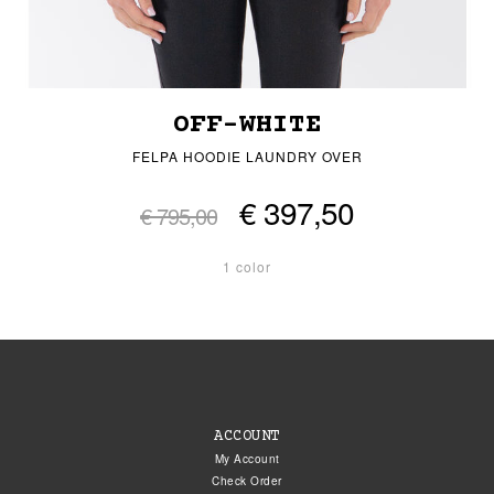
OFF-WHITE
FELPA HOODIE LAUNDRY OVER
€ 397,50
€ 795,00
1 color
ACCOUNT
My Account
Check Order