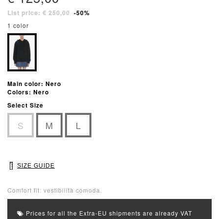
List price: € 250,00
-50%
1 color
Main color: Nero
Colors: Nero
Select Size
S
M
L
SIZE GUIDE
Comfort fit: vestibilità comoda.
Prices for all the Extra-EU shipments are already VAT