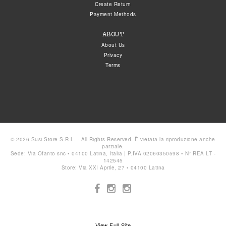
Create Return
Payment Methods
ABOUT
About Us
Privacy
Terms
© 2026 Susi Store S.R.L. - All Rights Reserved. È vietata la riproduzione anche
parziale.
Sede: Via Ofanto snc • 04100 Latina, Italia | P.IVA 02060350598 • N° REA LT -
142545
Store: Via XXI Aprile, 27 • 04100 Latina
View Full Site