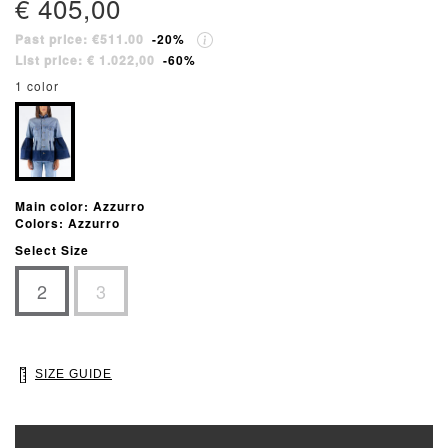
€ 405,00
Past price: €511.00
-20%
List price: € 1.022,00
-60%
1 color
Main color: Azzurro
Colors: Azzurro
Select Size
2
3
SIZE GUIDE