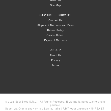
Wish List
Site Map
CUSTOMER SERVICE
Contact Us
Shipment Methods and Fees
Return Policy
Create Return
Payment Methods
ABOUT
About Us
Privacy
Terms
© 2026 Susi Store S.R.L. - All Rights Reserved. È vietata la riproduzione anche
parziale.
Sede: Via Ofanto snc • 04100 Latina, Italia | P.IVA 02060350598 • N° REA LT -