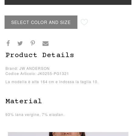
SELECT COLOR AND SIZE
Product Details
Brand: JW ANDERSON
Codice Articolo: JK0255-PG1321
La modella è alta 164 cm e indossa la taglia 10.
Material
93% lana vergine, 7% elastan.