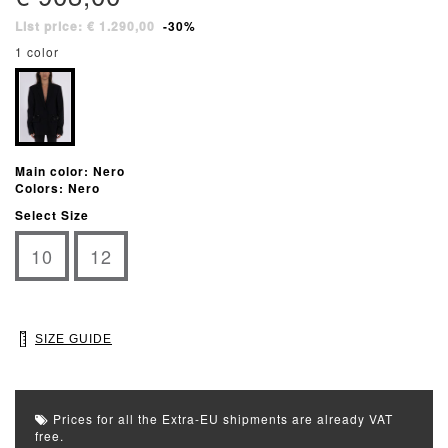
List price: € 1.290,00
-30%
1 color
Main color: Nero
Colors: Nero
Select Size
10
12
SIZE GUIDE
Prices for all the Extra-EU shipments are already VAT
free.