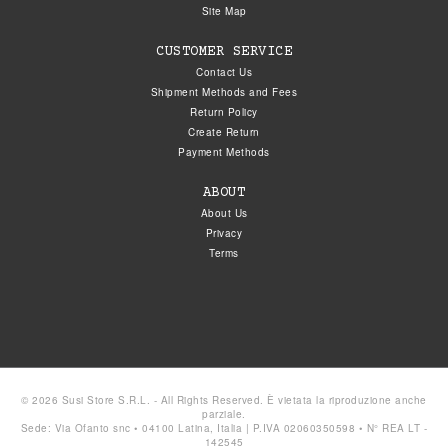
Site Map
CUSTOMER SERVICE
Contact Us
Shipment Methods and Fees
Return Policy
Create Return
Payment Methods
ABOUT
About Us
Privacy
Terms
© 2026 Susi Store S.R.L. - All Rights Reserved. È vietata la riproduzione anche
parziale.
Sede: Via Ofanto snc • 04100 Latina, Italia | P.IVA 02060350598 • N° REA LT -
142545