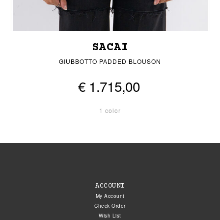
SACAI
GIUBBOTTO PADDED BLOUSON
€ 1.715,00
1 color
ACCOUNT
My Account
Check Order
Wish List