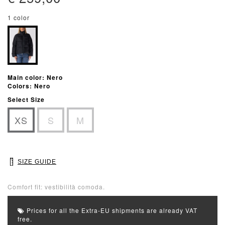
1 color
Main color: Nero
Colors: Nero
Select Size
XS
S
M
SIZE GUIDE
Comfort fit: vestibilità comoda.
Prices for all the Extra-EU shipments are already VAT
free.