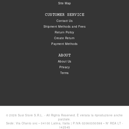
Site Map
CUSTOMER SERVICE
Contact Us
Shipment Methods and Fees
Return Policy
Create Return
Payment Methods
ABOUT
About Us
Privacy
Terms
© 2026 Susi Store S.R.L. - All Rights Reserved. È vietata la riproduzione anche
parziale.
Sede: Via Ofanto snc • 04100 Latina, Italia | P.IVA 02060350598 • N° REA LT -
142545