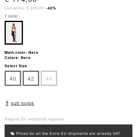
List price: € 290,00
-40%
1 color
Main color: Nero
Colors: Nero
Select Size
40
42
44
SIZE GUIDE
Regular fit: vestibilità regolare
Prices for all the Extra-EU shipments are already VAT