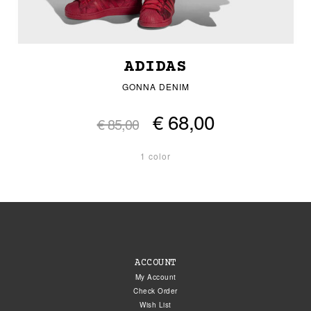
ADIDAS
GONNA DENIM
€ 68,00
€ 85,00
1 color
ACCOUNT
My Account
Check Order
Wish List