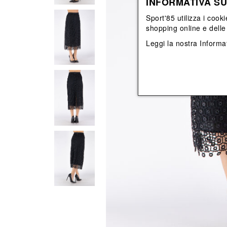
INFORMATIVA SU
View All
View All
orecchini
bracciali
Sport'85 utilizza i cooki
collane
shopping online e delle 
orecchini
Leggi la nostra
Informat