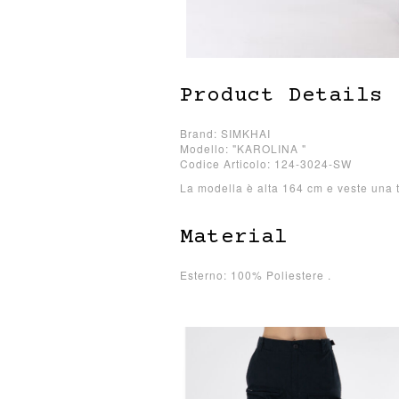
Product Details
Brand: SIMKHAI
Modello: "KAROLINA "
Codice Articolo: 124-3024-SW
La modella è alta 164 cm e veste una t
Material
Esterno: 100% Poliestere .