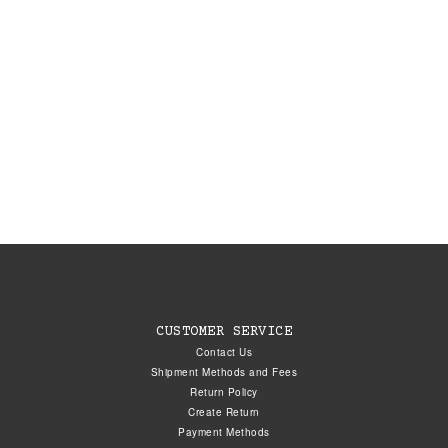
CUSTOMER SERVICE
Contact Us
Shipment Methods and Fees
Return Policy
Create Return
Payment Methods