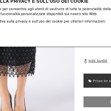
LLA PRIVACY E SULL'USO DEI COOKIE
View All
View All
e per consentire agli utenti di usufruire di tutte le potenzialità dell
funzionalità personalizzate disponibili sul nostro sito Web.
Main color: Nero
iva sulla privacy e sull'uso dei cookie
per ulteriori informazioni.
Colors: Nero
Select Size
S
M
SIZE GUIDE
Prices for 