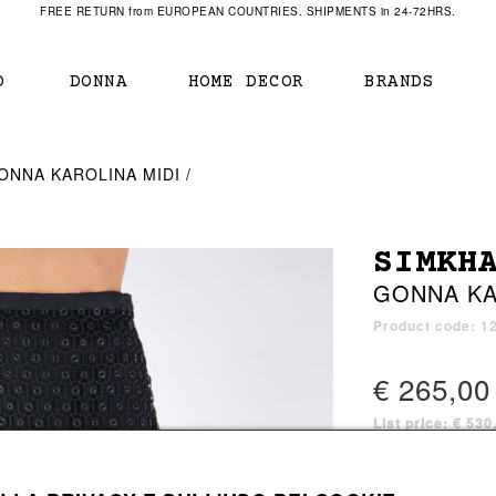
FREE RETURN from EUROPEAN COUNTRIES. SHIPMENTS in 24-72HRS.
O
DONNA
HOME DECOR
BRANDS
IAMENTO
IAMENTO
SCARPE
SCARPE
ONNA KAROLINA MIDI
r
sneaker
sneaker
New Balance
ihara Yasuhiro
mocassini
scarpe con tacco
Off White
SIMKH
obs
stivali
stivali
Our Legacy
GONNA KA
sandali
scarpe basse
Represent Clothing
Grenoble
mocassini
Sacai
Product code: 1
sandali
€ 265,00
List price: € 53
a bagno
a bagno
1 color