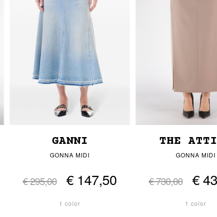
GANNI
THE ATT
GONNA MIDI
GONNA MIDI
€ 147,50
€ 4
€ 295,00
€ 730,00
1 color
1 color