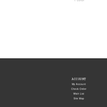
ACCOUNT
My Account
Check Order
Wish List
Site Map