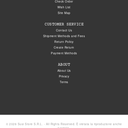
Check Order
Wish List
Site Map
CUSTOMER SERVICE
Contact Us
Shipment Methods and Fees
Return Policy
Create Return
Payment Methods
ABOUT
About Us
Privacy
Terms
© 2026 Susi Store S.R.L. - All Rights Reserved. È vietata la riproduzione anche