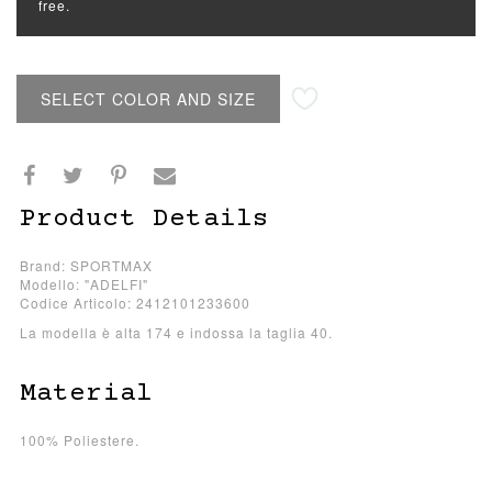
free.
SELECT COLOR AND SIZE
Product Details
Brand: SPORTMAX
Modello: "ADELFI"
Codice Articolo: 2412101233600
La modella è alta 174 e indossa la taglia 40.
Material
100% Poliestere.