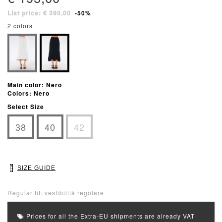
List price: € 390,00
-50%
2 colors
Main color: Nero
Colors: Nero
Select Size
38
40
42
SIZE GUIDE
Regular fit: vestibilità regolare
Prices for all the Extra-EU shipments are already VAT