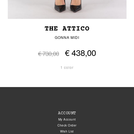
THE ATTICO
GONNA MIDI
€ 438,00
€ 730,00
1 color
ACCOUNT
My Account
Check Order
Wish List