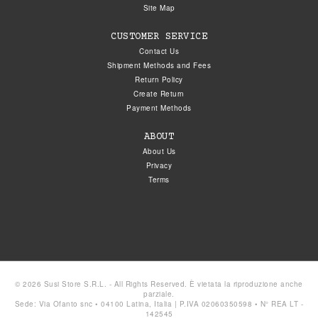
Site Map
CUSTOMER SERVICE
Contact Us
Shipment Methods and Fees
Return Policy
Create Return
Payment Methods
ABOUT
About Us
Privacy
Terms
© 2026 Susi Store S.R.L. - All Rights Reserved. È vietata la riproduzione anche
parziale.
Sede: Via Ofanto snc • 04100 Latina, Italia | P.IVA 02060350598 • N° REA LT -
142545