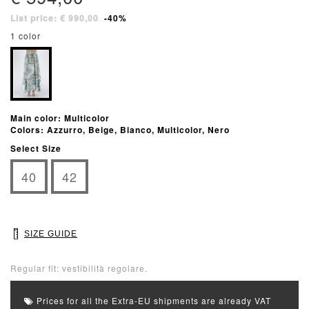
List price: € 990,00
-40%
1 color
Main color: Multicolor
Colors: Azzurro, Beige, Bianco, Multicolor, Nero
Select Size
40
42
SIZE GUIDE
Regular fit: vestibilità regolare.
Prices for all the Extra-EU shipments are already VAT