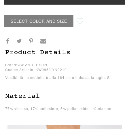
SELECT COLOR AND SIZE
Product Details
Brand: JW ANDERSON
Codice Articolo: KW0950-YN0219
Vestibilità: la modella è alta 164 cm e indossa la taglia S.
Material
77% viscosa, 17% poliestere, 5% poliammide, 1% elastan.