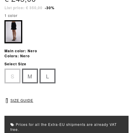
List price: € 350,00
-30%
1 color
Main color: Nero
Colors: Nero
Select Size
S
M
L
SIZE GUIDE
Prices for all the Extra-EU shipments are already VAT
free.