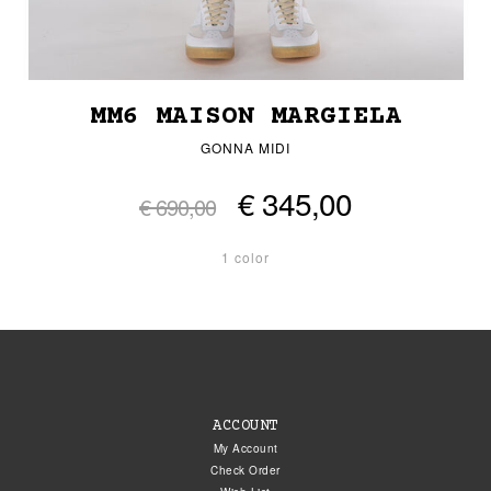
MM6 MAISON MARGIELA
GONNA MIDI
€ 345,00
€ 690,00
1 color
ACCOUNT
My Account
Check Order