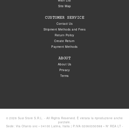
Wish List
Site Map
CUSTOMER SERVICE
Contact Us
Shipment Methods and Fees
Return Policy
Create Return
Payment Methods
ABOUT
About Us
Privacy
Terms
© 2026 Susi Store S.R.L. - All Rights Reserved. È vietata la riproduzione anche
parziale.
Sede: Via Ofanto snc • 04100 Latina, Italia | P.IVA 02060350598 • N° REA LT -