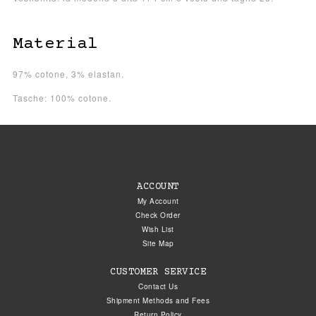
Material
97% cotone, 3% elastan.
Tasche: 100% cotone.
ACCOUNT
My Account
Check Order
Wish List
Site Map
CUSTOMER SERVICE
Contact Us
Shipment Methods and Fees
Return Policy