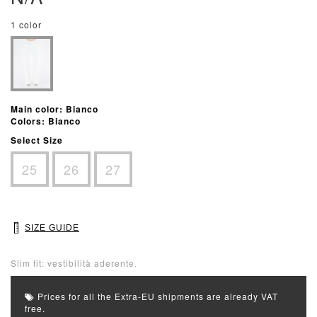
1 color
Main color: Bianco
Colors: Bianco
Select Size
25
26
27
SIZE GUIDE
Slim fit: vestibilità aderente.
Prices for all the Extra-EU shipments are already VAT
free.