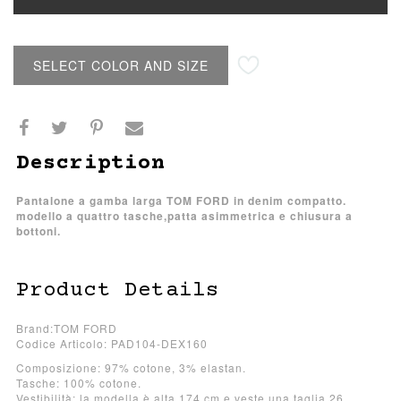
SELECT COLOR AND SIZE
Description
Pantalone a gamba larga TOM FORD in denim compatto.
modello a quattro tasche,patta asimmetrica e chiusura a
bottoni.
Product Details
Brand:TOM FORD
Codice Articolo: PAD104-DEX160
Composizione: 97% cotone, 3% elastan.
Tasche: 100% cotone.
Vestibilità: la modella è alta 174 cm e veste una taglia 26.