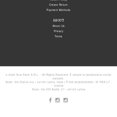
Create Return
Payment Methods
ABOUT
About Us
Privacy
Terms
© 2026 Susi Store S.R.L. - All Rights Reserved. È vietata la riproduzione anche
parziale.
Sede: Via Ofanto snc • 04100 Latina, Italia | P.IVA 02060350598 • N° REA LT -
142545
Store: Via XXI Aprile, 27 • 04100 Latina