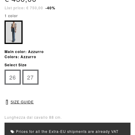
List price: € 750,00
-40%
1 color
Main color: Azzurro
Colors: Azzurro
Select Size
26
27
SIZE GUIDE
Lunghezza dal cavallo 88 cm.
Prices for all the Extra-EU shipments are already VAT