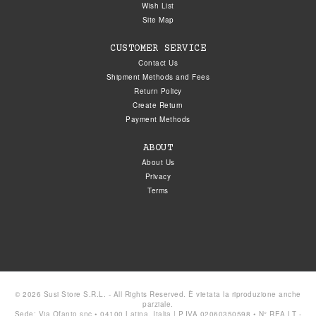
Wish List
Site Map
CUSTOMER SERVICE
Contact Us
Shipment Methods and Fees
Return Policy
Create Return
Payment Methods
ABOUT
About Us
Privacy
Terms
© 2026 Susi Store S.R.L. - All Rights Reserved. È vietata la riproduzione anche
parziale.
Sede: Via Ofanto snc • 04100 Latina, Italia | P.IVA 02060350598 • N° REA LT -