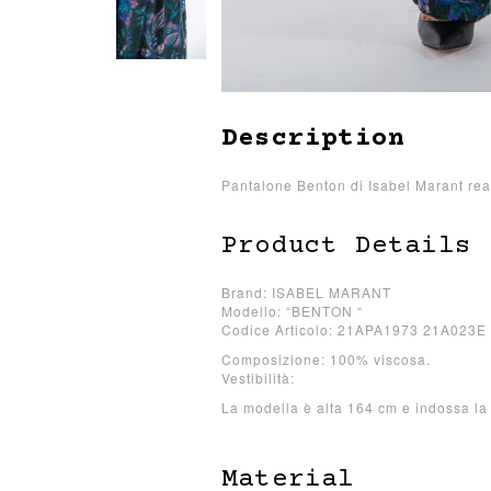
Description
Pantalone Benton di Isabel Marant reali
Product Details
Brand: ISABEL MARANT
Modello: “BENTON “
Codice Articolo: 21APA1973 21A023E
Composizione: 100% viscosa.
Vestibilità:
La modella è alta 164 cm e indossa la 
Material