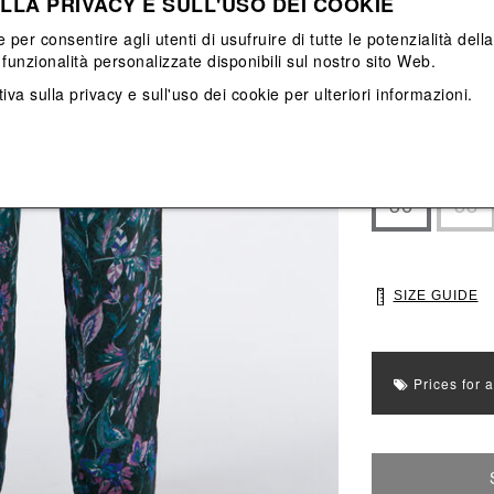
LLA PRIVACY E SULL'USO DEI COOKIE
View All
View All
e per consentire agli utenti di usufruire di tutte le potenzialità dell
funzionalità personalizzate disponibili sul nostro sito Web.
iva sulla privacy e sull'uso dei cookie
per ulteriori informazioni.
Main color: Verd
Colors: Azzurro,
Select Size
36
38
SIZE GUIDE
Prices for 