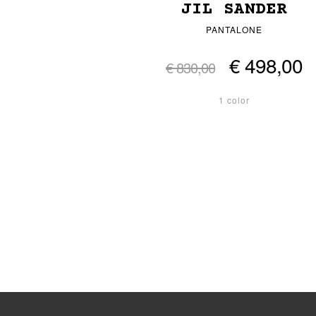
JIL SANDER
PANTALONE
€ 498,00
€ 830,00
1 color