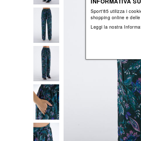
INFORMATIVA SU
View All
View All
orecchini
bracciali
Sport'85 utilizza i cooki
collane
shopping online e delle 
orecchini
Leggi la nostra
Informat