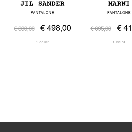
JIL SANDER
MARNI
PANTALONE
PANTALONE
€ 498,00
€ 4
€ 830,00
€ 695,00
1 color
1 color