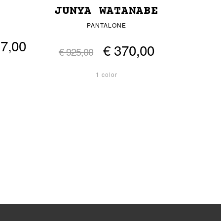
JUNYA WATANABE
PANTALONE
17,00
€ 370,00
€ 925,00
1 color