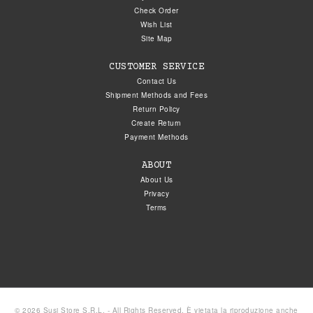
Check Order
Wish List
Site Map
CUSTOMER SERVICE
Contact Us
Shipment Methods and Fees
Return Policy
Create Return
Payment Methods
ABOUT
About Us
Privacy
Terms
© 2026 Susi Store S.R.L. - All Rights Reserved. È vietata la riproduzione anche