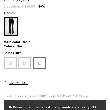
List price: € 450,00
-50%
1 color
Main color: Nero
Colors: Nero
Select Size
S
M
L
SIZE GUIDE
Flare fit: aderente sui fianchi, gamba svasata e ampia.
Prices for all the Extra-EU shipments are already VAT