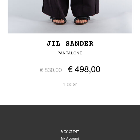
JIL SANDER
PANTALONE
€ 498,00
€ 830,00
1 color
ACCOUNT
My Account