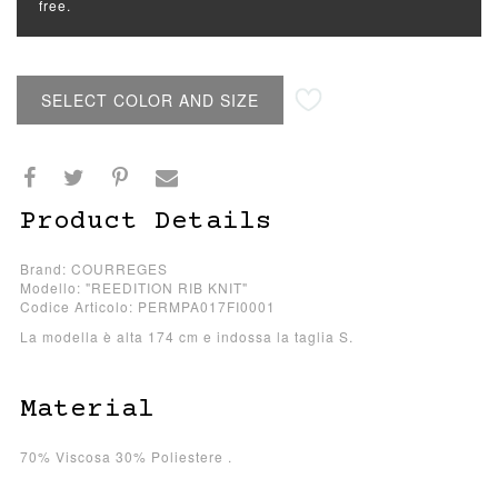
free.
SELECT COLOR AND SIZE
Product Details
Brand: COURREGES
Modello: "REEDITION RIB KNIT"
Codice Articolo: PERMPA017FI0001
La modella è alta 174 cm e indossa la taglia S.
Material
70% Viscosa 30% Poliestere .