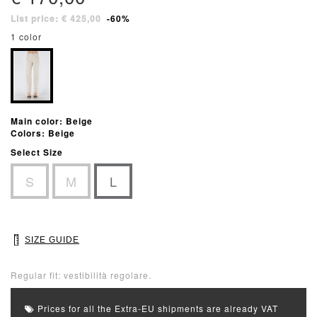
List price: € 425,00
-60%
1 color
Main color: Beige
Colors: Beige
Select Size
S
M
L
SIZE GUIDE
Regular fit: vestibilità regolare.
Prices for all the Extra-EU shipments are already VAT