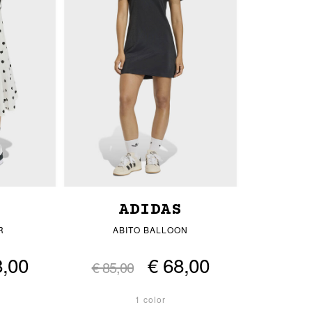
S
ADIDAS
R
ABITO BALLOON
8,00
€ 68,00
€ 85,00
1 color