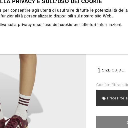
LLA PRIVACY E SULL'USO DEI COOKIE
View All
View All
e per consentire agli utenti di usufruire di tutte le potenzialità dell
funzionalità personalizzate disponibili sul nostro sito Web.
Main color: Bian
iva sulla privacy e sull'uso dei cookie
per ulteriori informazioni.
Colors: Bianco
Select Size
XS
S
SIZE GUIDE
Comfort fit: vesti
Prices for 