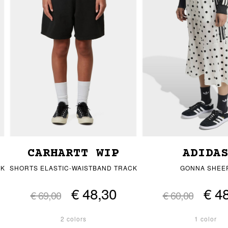
CARHARTT WIP
ADIDA
CK
SHORTS ELASTIC-WAISTBAND TRACK
GONNA SHEE
€ 48,30
€ 4
€ 69,00
€ 60,00
2 colors
1 color