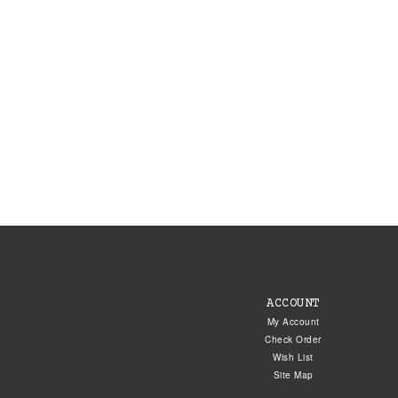
ACCOUNT
My Account
Check Order
Wish List
Site Map