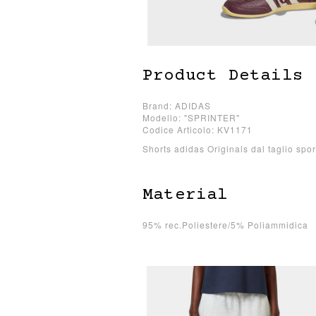
Product Details
Brand: ADIDAS
Modello: "SPRINTER"
Codice Articolo: KV1171
Shorts adidas Originals dal taglio spor
Material
95% rec.Poliestere/5% Poliammidica