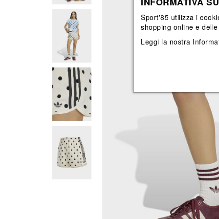
INFORMATIVA SU
View All
View All
orecchini
bracciali
Sport'85 utilizza i cooki
collane
shopping online e delle 
orecchini
Leggi la nostra
Informat