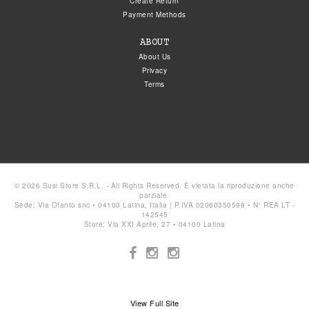
Create Return
Payment Methods
ABOUT
About Us
Privacy
Terms
© 2026 Susi Store S.R.L. - All Rights Reserved. È vietata la riproduzione anche
parziale.
Sede: Via Ofanto snc • 04100 Latina, Italia | P.IVA 02060350598 • N° REA LT -
142545
Store: Via XXI Aprile, 27 • 04100 Latina
View Full Site