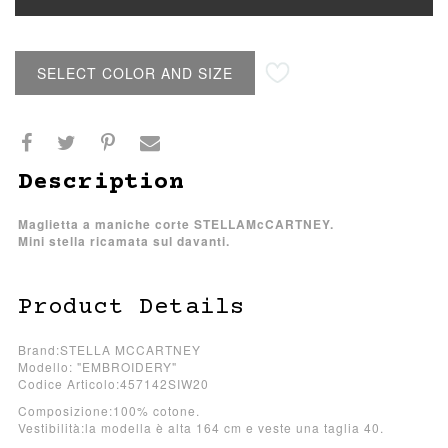
SELECT COLOR AND SIZE
Description
Maglietta a maniche corte STELLAMcCARTNEY.
Mini stella ricamata sul davanti.
Product Details
Brand:STELLA MCCARTNEY
Modello: "EMBROIDERY"
Codice Articolo:457142SIW20
Composizione:100% cotone.
Vestibilità:la modella è alta 164 cm e veste una taglia 40.