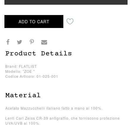
ADD TO CART
Product Details
Brand: FLATLIST
Modello: "ZOE "
Codice Articolo: 01-025-001
Material
Acetato Mazzucchelli italiano fatto a mano al 100%.
Lenti Carl Zeiss CR-39 antigraffio, che forniscono protezione
UVA/UVB al 100%.