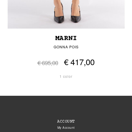
MARNI
GONNA POIS
€ 417,00
€ 695,00
1 color
ACCOUNT
My Account