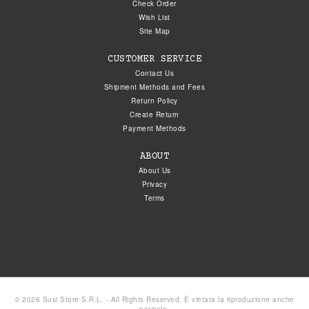
Check Order
Wish List
Site Map
CUSTOMER SERVICE
Contact Us
Shipment Methods and Fees
Return Policy
Create Return
Payment Methods
ABOUT
About Us
Privacy
Terms
© 2026 Susi Store S.R.L. - All Rights Reserved. È vietata la riproduzione anche