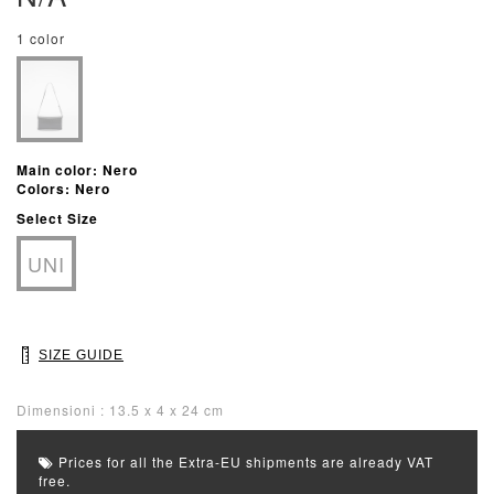
1 color
Main color: Nero
Colors: Nero
Select Size
UNI
SIZE GUIDE
Dimensioni : 13.5 x 4 x 24 cm
Prices for all the Extra-EU shipments are already VAT
free.