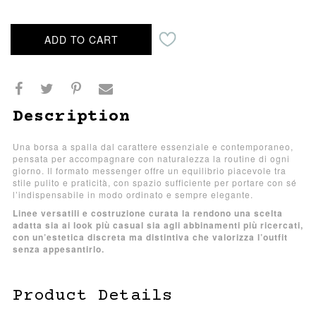
ADD TO CART
Description
Una borsa a spalla dal carattere essenziale e contemporaneo,
pensata per accompagnare con naturalezza la routine di ogni
giorno. Il formato messenger offre un equilibrio piacevole tra
stile pulito e praticità, con spazio sufficiente per portare con sé
l’indispensabile in modo ordinato e sempre elegante.
Linee versatili e costruzione curata la rendono una scelta
adatta sia ai look più casual sia agli abbinamenti più ricercati,
con un’estetica discreta ma distintiva che valorizza l’outfit
senza appesantirlo.
Product Details